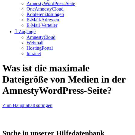
AmnestyWordPress-Seite
OneAmnestyCloud
Konferenzlösungen
E-Mail-Adressen
E-Mail-Verteiler
Zugänge
AmnestyCloud
Webmail
HostingPortal
Intranet
Was ist die maximale
Dateigröße von Medien in der
AmnestyWordPress-Seite?
Zum Hauptinhalt springen
Suche in unserer Hilfedatenbank