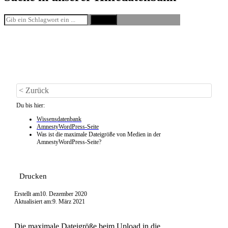
Suche
< Zurück
Du bis hier:
Wissensdatenbank
AmnestyWordPress-Seite
Was ist die maximale Dateigröße von Medien in der
AmnestyWordPress-Seite?
Drucken
Erstellt am
10. Dezember 2020
Aktualisiert am:
9. März 2021
Die maximale Dateigröße beim Upload in die