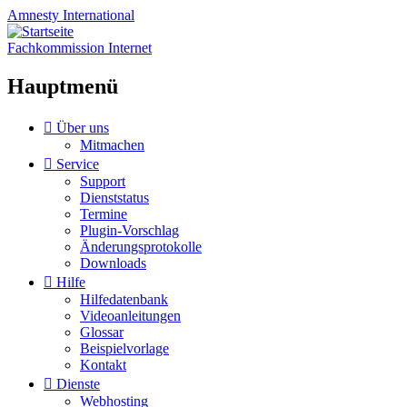
Amnesty
International
Fachkommission Internet
Hauptmenü
Zum
Über uns
Inhalt
Mitmachen
springen
Service
Support
Dienststatus
Termine
Plugin-Vorschlag
Änderungsprotokolle
Downloads
Hilfe
Hilfedatenbank
Videoanleitungen
Glossar
Beispielvorlage
Kontakt
Dienste
Webhosting