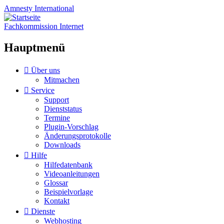
Amnesty
International
Fachkommission Internet
Hauptmenü
Zum
Über uns
Inhalt
Mitmachen
springen
Service
Support
Dienststatus
Termine
Plugin-Vorschlag
Änderungsprotokolle
Downloads
Hilfe
Hilfedatenbank
Videoanleitungen
Glossar
Beispielvorlage
Kontakt
Dienste
Webhosting