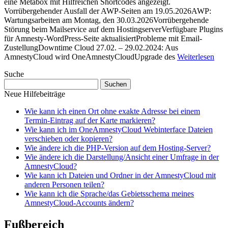
eine Metabox mit Hilfreichen Shortcodes angezeigt.
Vorrübergehender Ausfall der AWP-Seiten am 19.05.2026AWP:
Wartungsarbeiten am Montag, den 30.03.2026Vorrübergehende
Störung beim Mailservice auf dem HostingserverVerfügbare Plugins
für Amnesty-WordPress-Seite aktualisiertProbleme mit Email-
ZustellungDowntime Cloud 27.02. – 29.02.2024: Aus
AmnestyCloud wird OneAmnestyCloudUpgrade des
Weiterlesen
Suche
Suchen
nach:
Neue Hilfebeiträge
Wie kann ich einen Ort ohne exakte Adresse bei einem
Termin-Eintrag auf der Karte markieren?
Wie kann ich im OneAmnestyCloud Webinterface Dateien
verschieben oder kopieren?
Wie ändere ich die PHP-Version auf dem Hosting-Server?
Wie ändere ich die Darstellung/Ansicht einer Umfrage in der
AmnestyCloud?
Wie kann ich Dateien und Ordner in der AmnestyCloud mit
anderen Personen teilen?
Wie kann ich die Sprache/das Gebietsschema meines
AmnestyCloud-Accounts ändern?
Fußbereich