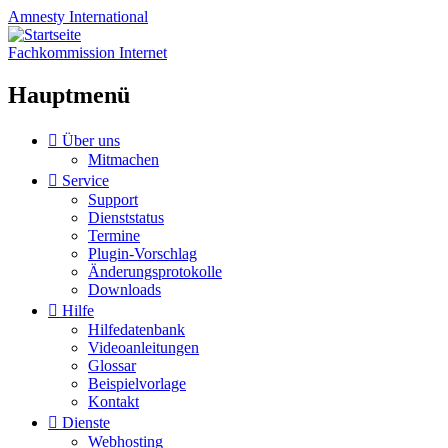
Amnesty
International
Fachkommission Internet
Hauptmenü
Zum
Über uns
Inhalt
Mitmachen
springen
Service
Support
Dienststatus
Termine
Plugin-Vorschlag
Änderungsprotokolle
Downloads
Hilfe
Hilfedatenbank
Videoanleitungen
Glossar
Beispielvorlage
Kontakt
Dienste
Webhosting