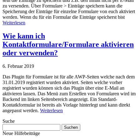
sein die Einträge zu speichern und z.B. den Inhalt nicht per E-Mail
zu versenden. Über Formulare > Einträge speichern kann die
Speicherung der Einträge für einzelne Formulare von euch aktiviert
werden. Wenn du für ein Formular die Einträge speicherst bist
Weiterlesen
Wie kann ich
Kontaktformulare/Formulare aktivieren
oder verwenden?
6. Februar 2019
Das Plugin für Formulare ist für alle AWP-Seiten welche nach dem
31.01.2019 registriert wurden aktiviert. Seiten welche vorher
registriert wurden können sich das Plugin über eine E-Mail an
aktivieren lassen. Das Menü zum Erstellen von Formularen wird im
Backend im linken Seitenbereich angezeigt. Ein Standard-
Kontatkformular ist bereits als Vorlage hinterlegt und kann direkt
angepasst werden.
Weiterlesen
Suche
Suchen
nach:
Neue Hilfebeiträge