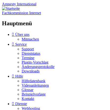
Amnesty
International
Fachkommission Internet
Hauptmenü
Zum
Über uns
Inhalt
Mitmachen
springen
Service
Support
Dienststatus
Termine
Plugin-Vorschlag
Änderungsprotokolle
Downloads
Hilfe
Hilfedatenbank
Videoanleitungen
Glossar
Beispielvorlage
Kontakt
Dienste
Webhosting